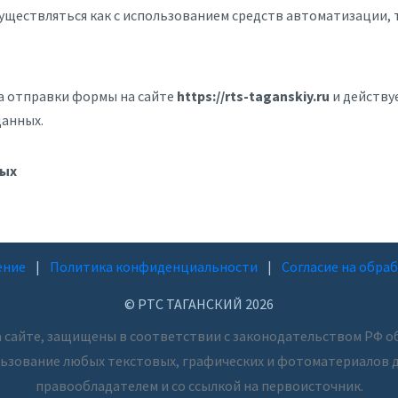
ществляться как с использованием средств автоматизации, та
та отправки формы на сайте
https://rts-taganskiy.ru
и действуе
данных.
ных
ение
|
Политика конфиденциальности
|
Согласие на обра
© РТС ТАГАНСКИЙ 2026
а сайте, защищены в соответствии с законодательством РФ об
ьзование любых текстовых, графических и фотоматериалов д
правообладателем и со ссылкой на первоисточник.