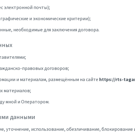
с электронной почты);
ографические и экономические критерии);
анные, необходимые для заключения договора.
анных
тавителями;
ражданско-правовых договоров;
ормации и материалам, размещённым на сайте
https://rts-taga
х материалов;
ду мной и Оператором.
ными данными
ние, уточнение, использование, обезличивание, блокирование